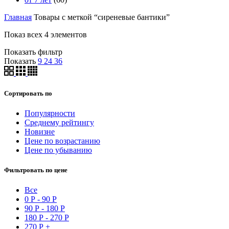
Главная
Товары с меткой “сиреневые бантики”
Показ всех 4 элементов
Показать фильтр
Показать
9
24
36
Сортировать по
Популярности
Среднему рейтингу
Новизне
Цене по возрастанию
Цене по убыванию
Фильтровать по цене
Все
0
Р
-
90
Р
90
Р
-
180
Р
180
Р
-
270
Р
270
Р
+