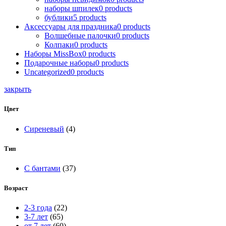
наборы шпилек
0
products
бублики
5
products
Аксессуары для праздника
0
products
Волшебные палочки
0
products
Колпаки
0
products
Наборы MissBox
0
products
Подарочные наборы
0
products
Uncategorized
0
products
закрыть
Цвет
Сиреневый
(4)
Тип
С бантами
(37)
Возраст
2-3 года
(22)
3-7 лет
(65)
от 7 лет
(60)