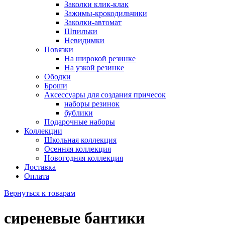
Заколки клик-клак
Зажимы-крокодильчики
Заколки-автомат
Шпильки
Невидимки
Повязки
На широкой резинке
На узкой резинке
Ободки
Броши
Аксессуары для создания причесок
наборы резинок
бублики
Подарочные наборы
Коллекции
Школьная коллекция
Осенняя коллекция
Новогодняя коллекция
Доставка
Оплата
Вернуться к товарам
сиреневые бантики