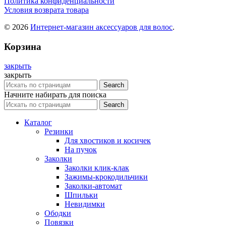
Политика конфиденциальности
Условия возврата товара
© 2026
Интернет-магазин аксессуаров для волос
.
Корзина
закрыть
закрыть
Search
Начните набирать для поиска
Search
Каталог
Резинки
Для хвостиков и косичек
На пучок
Заколки
Заколки клик-клак
Зажимы-крокодильчики
Заколки-автомат
Шпильки
Невидимки
Ободки
Повязки