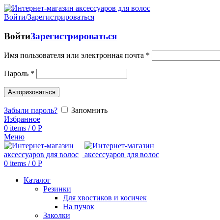
Войти/Зарегистрироваться
Войти
Зарегистрироваться
Имя пользователя или электронная почта
*
Пароль
*
Авторизоваться
Забыли пароль?
Запомнить
Избранное
0
items
/
0
Р
Меню
0
items
/
0
Р
Каталог
Резинки
Для хвостиков и косичек
На пучок
Заколки