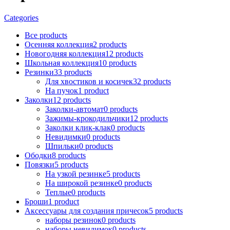
Categories
Все
products
Осенняя коллекция
2
products
Новогодняя коллекция
12
products
Школьная коллекция
10
products
Резинки
33
products
Для хвостиков и косичек
32
products
На пучок
1
product
Заколки
12
products
Заколки-автомат
0
products
Зажимы-крокодильчики
12
products
Заколки клик-клак
0
products
Невидимки
0
products
Шпильки
0
products
Ободки
8
products
Повязки
5
products
На узкой резинке
5
products
На широкой резинке
0
products
Теплые
0
products
Броши
1
product
Аксессуары для создания причесок
5
products
наборы резинок
0
products
наборы невидимок
0
products