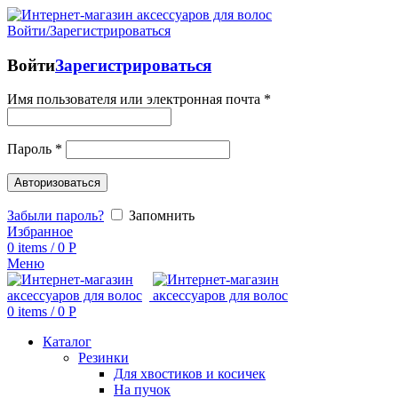
Войти/Зарегистрироваться
Войти
Зарегистрироваться
Имя пользователя или электронная почта
*
Пароль
*
Авторизоваться
Забыли пароль?
Запомнить
Избранное
0
items
/
0
Р
Меню
0
items
/
0
Р
Каталог
Резинки
Для хвостиков и косичек
На пучок