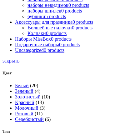
наборы невидимок
0
products
наборы шпилек
0
products
бублики
5
products
Аксессуары для праздника
0
products
Волшебные палочки
0
products
Колпаки
0
products
Наборы MissBox
0
products
Подарочные наборы
0
products
Uncategorized
0
products
закрыть
Цвет
Белый
(20)
Зеленый
(4)
Золотистый
(10)
Красный
(13)
Молочный
(3)
Розовый
(11)
Серебристый
(6)
Тип