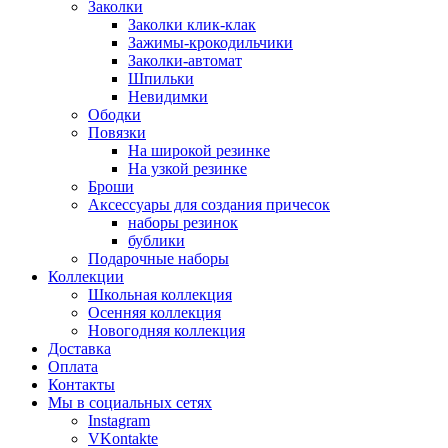
Заколки
Заколки клик-клак
Зажимы-крокодильчики
Заколки-автомат
Шпильки
Невидимки
Ободки
Повязки
На широкой резинке
На узкой резинке
Броши
Аксессуары для создания причесок
наборы резинок
бублики
Подарочные наборы
Коллекции
Школьная коллекция
Осенняя коллекция
Новогодняя коллекция
Доставка
Оплата
Контакты
Мы в социальных сетях
Instagram
VKontakte