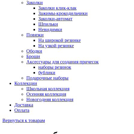
Заколки
Заколки клик-клак
Зажимы-крокодильчики
Заколки-автомат
Шпильки
Невидимки
Повязки
На широкой резинке
На узкой резинке
Ободки
Броши
Аксессуары для создания причесок
наборы резинок
бублики
Подарочные наборы
Коллекции
Школьная коллекция
Осенняя коллекция
Новогодняя коллекция
Доставка
Оплата
Вернуться к товарам