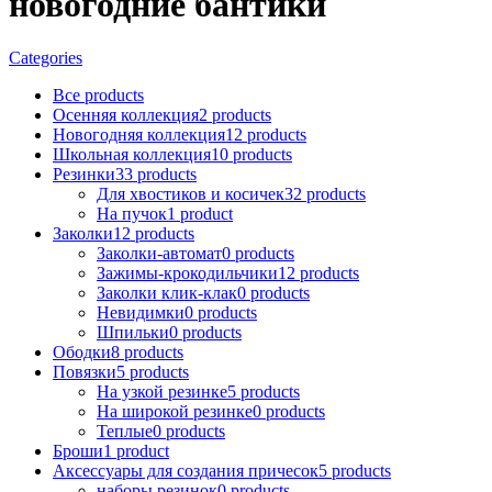
новогодние бантики
Categories
Все
products
Осенняя коллекция
2
products
Новогодняя коллекция
12
products
Школьная коллекция
10
products
Резинки
33
products
Для хвостиков и косичек
32
products
На пучок
1
product
Заколки
12
products
Заколки-автомат
0
products
Зажимы-крокодильчики
12
products
Заколки клик-клак
0
products
Невидимки
0
products
Шпильки
0
products
Ободки
8
products
Повязки
5
products
На узкой резинке
5
products
На широкой резинке
0
products
Теплые
0
products
Броши
1
product
Аксессуары для создания причесок
5
products
наборы резинок
0
products