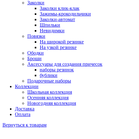
Заколки
Заколки клик-клак
Зажимы-крокодильчики
Заколки-автомат
Шпильки
Невидимки
Повязки
На широкой резинке
На узкой резинке
Ободки
Броши
Аксессуары для создания причесок
наборы резинок
бублики
Подарочные наборы
Коллекции
Школьная коллекция
Осенняя коллекция
Новогодняя коллекция
Доставка
Оплата
Вернуться к товарам