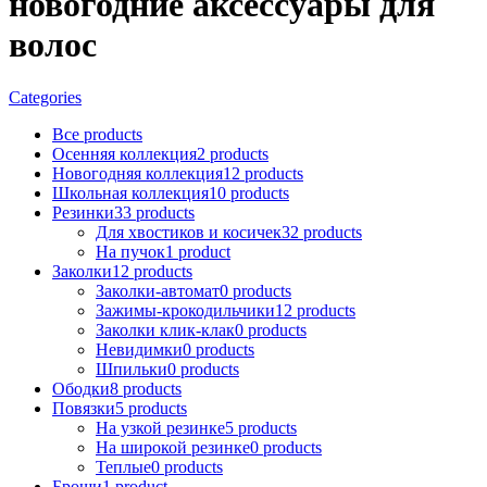
новогодние аксессуары для
волос
Categories
Все
products
Осенняя коллекция
2
products
Новогодняя коллекция
12
products
Школьная коллекция
10
products
Резинки
33
products
Для хвостиков и косичек
32
products
На пучок
1
product
Заколки
12
products
Заколки-автомат
0
products
Зажимы-крокодильчики
12
products
Заколки клик-клак
0
products
Невидимки
0
products
Шпильки
0
products
Ободки
8
products
Повязки
5
products
На узкой резинке
5
products
На широкой резинке
0
products
Теплые
0
products
Броши
1
product