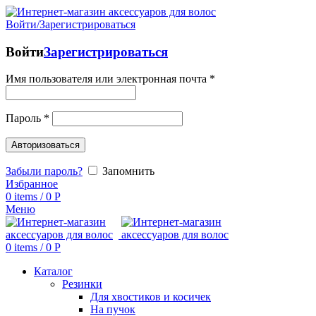
Войти/Зарегистрироваться
Войти
Зарегистрироваться
Имя пользователя или электронная почта
*
Пароль
*
Авторизоваться
Забыли пароль?
Запомнить
Избранное
0
items
/
0
Р
Меню
0
items
/
0
Р
Каталог
Резинки
Для хвостиков и косичек
На пучок