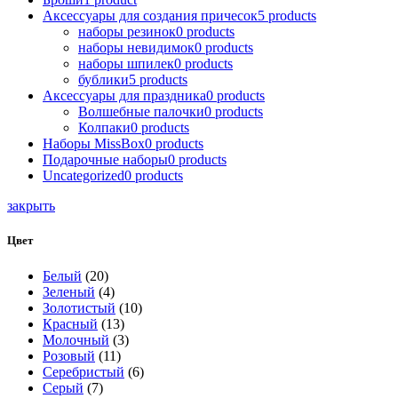
Аксессуары для создания причесок
5
products
наборы резинок
0
products
наборы невидимок
0
products
наборы шпилек
0
products
бублики
5
products
Аксессуары для праздника
0
products
Волшебные палочки
0
products
Колпаки
0
products
Наборы MissBox
0
products
Подарочные наборы
0
products
Uncategorized
0
products
закрыть
Цвет
Белый
(20)
Зеленый
(4)
Золотистый
(10)
Красный
(13)
Молочный
(3)
Розовый
(11)
Серебристый
(6)
Серый
(7)