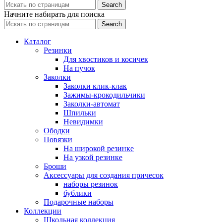
Search
Начните набирать для поиска
Search
Каталог
Резинки
Для хвостиков и косичек
На пучок
Заколки
Заколки клик-клак
Зажимы-крокодильчики
Заколки-автомат
Шпильки
Невидимки
Ободки
Повязки
На широкой резинке
На узкой резинке
Броши
Аксессуары для создания причесок
наборы резинок
бублики
Подарочные наборы
Коллекции
Школьная коллекция