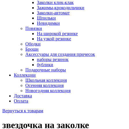
Заколки клик-клак
Зажимы-крокодильчики
Заколки-автомат
Шпильки
Невидимки
Повязки
На широкой резинке
На узкой резинке
Ободки
Броши
Аксессуары для создания причесок
наборы резинок
бублики
Подарочные наборы
Коллекции
Школьная коллекция
Осенняя коллекция
Новогодняя коллекция
Доставка
Оплата
Вернуться к товарам
звездочка на заколке