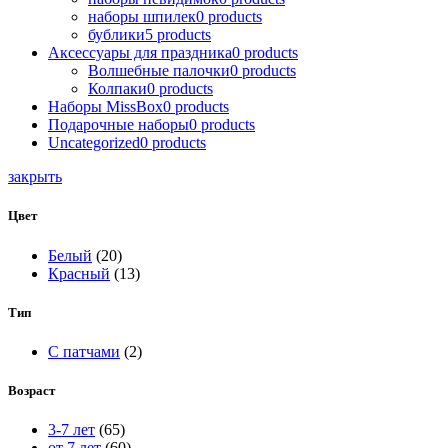
наборы шпилек
0
products
бублики
5
products
Аксессуары для праздника
0
products
Волшебные палочки
0
products
Колпаки
0
products
Наборы MissBox
0
products
Подарочные наборы
0
products
Uncategorized
0
products
закрыть
Цвет
Белый
(20)
Красный
(13)
Тип
С патчами
(2)
Возраст
3-7 лет
(65)
от 7 лет
(60)