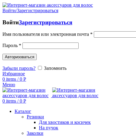
Войти/Зарегистрироваться
Войти
Зарегистрироваться
Имя пользователя или электронная почта
*
Пароль
*
Авторизоваться
Забыли пароль?
Запомнить
Избранное
0
items
/
0
Р
Меню
0
items
/
0
Р
Каталог
Резинки
Для хвостиков и косичек
На пучок
Заколки