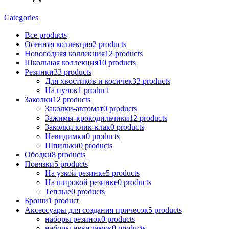
Categories
Все
products
Осенняя коллекция
2
products
Новогодняя коллекция
12
products
Школьная коллекция
10
products
Резинки
33
products
Для хвостиков и косичек
32
products
На пучок
1
product
Заколки
12
products
Заколки-автомат
0
products
Зажимы-крокодильчики
12
products
Заколки клик-клак
0
products
Невидимки
0
products
Шпильки
0
products
Ободки
8
products
Повязки
5
products
На узкой резинке
5
products
На широкой резинке
0
products
Теплые
0
products
Броши
1
product
Аксессуары для создания причесок
5
products
наборы резинок
0
products
наборы невидимок
0
products