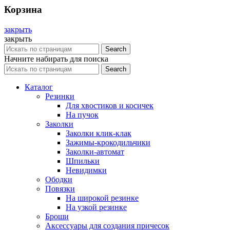
Корзина
закрыть
закрыть
Search
Начните набирать для поиска
Search
Каталог
Резинки
Для хвостиков и косичек
На пучок
Заколки
Заколки клик-клак
Зажимы-крокодильчики
Заколки-автомат
Шпильки
Невидимки
Ободки
Повязки
На широкой резинке
На узкой резинке
Броши
Аксессуары для создания причесок