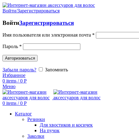
Войти/Зарегистрироваться
Войти
Зарегистрироваться
Имя пользователя или электронная почта
*
Пароль
*
Авторизоваться
Забыли пароль?
Запомнить
Избранное
0
items
/
0
Р
Меню
0
items
/
0
Р
Каталог
Резинки
Для хвостиков и косичек
На пучок
Заколки