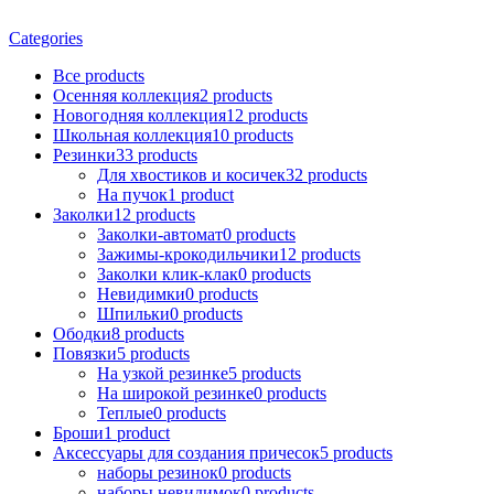
Categories
Все
products
Осенняя коллекция
2
products
Новогодняя коллекция
12
products
Школьная коллекция
10
products
Резинки
33
products
Для хвостиков и косичек
32
products
На пучок
1
product
Заколки
12
products
Заколки-автомат
0
products
Зажимы-крокодильчики
12
products
Заколки клик-клак
0
products
Невидимки
0
products
Шпильки
0
products
Ободки
8
products
Повязки
5
products
На узкой резинке
5
products
На широкой резинке
0
products
Теплые
0
products
Броши
1
product
Аксессуары для создания причесок
5
products
наборы резинок
0
products
наборы невидимок
0
products