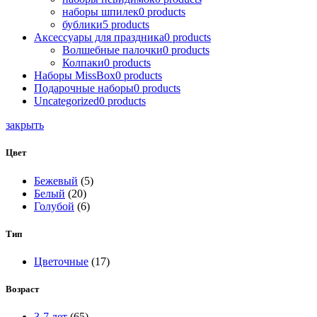
наборы шпилек
0
products
бублики
5
products
Аксессуары для праздника
0
products
Волшебные палочки
0
products
Колпаки
0
products
Наборы MissBox
0
products
Подарочные наборы
0
products
Uncategorized
0
products
закрыть
Цвет
Бежевый
(5)
Белый
(20)
Голубой
(6)
Тип
Цветочные
(17)
Возраст
3-7 лет
(65)