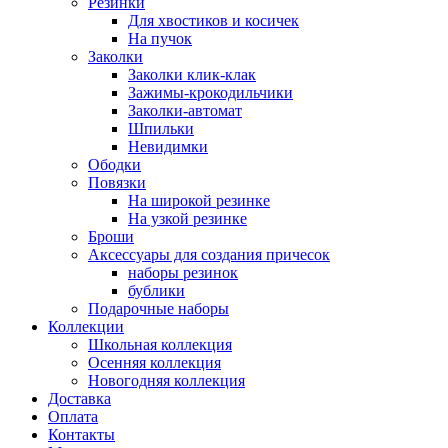
Резинки
Для хвостиков и косичек
На пучок
Заколки
Заколки клик-клак
Зажимы-крокодильчики
Заколки-автомат
Шпильки
Невидимки
Ободки
Повязки
На широкой резинке
На узкой резинке
Броши
Аксессуары для создания причесок
наборы резинок
бублики
Подарочные наборы
Коллекции
Школьная коллекция
Осенняя коллекция
Новогодняя коллекция
Доставка
Оплата
Контакты