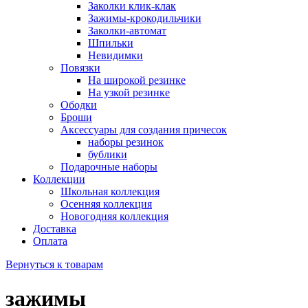
Заколки клик-клак
Зажимы-крокодильчики
Заколки-автомат
Шпильки
Невидимки
Повязки
На широкой резинке
На узкой резинке
Ободки
Броши
Аксессуары для создания причесок
наборы резинок
бублики
Подарочные наборы
Коллекции
Школьная коллекция
Осенняя коллекция
Новогодняя коллекция
Доставка
Оплата
Вернуться к товарам
зажимы