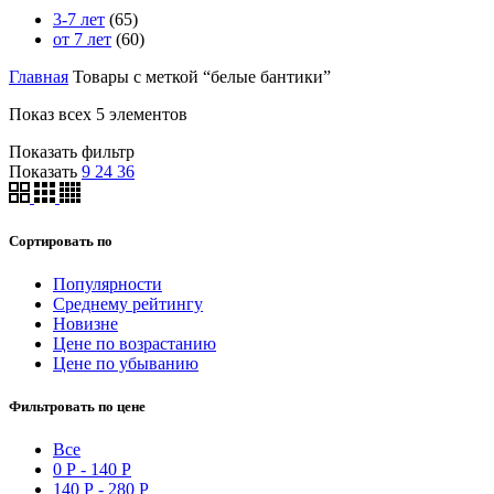
3-7 лет
(65)
от 7 лет
(60)
Главная
Товары с меткой “белые бантики”
Показ всех 5 элементов
Показать фильтр
Показать
9
24
36
Сортировать по
Популярности
Среднему рейтингу
Новизне
Цене по возрастанию
Цене по убыванию
Фильтровать по цене
Все
0
Р
-
140
Р
140
Р
-
280
Р