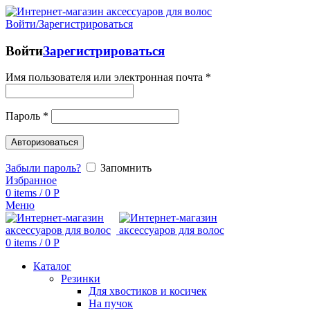
Войти/Зарегистрироваться
Войти
Зарегистрироваться
Имя пользователя или электронная почта
*
Пароль
*
Авторизоваться
Забыли пароль?
Запомнить
Избранное
0
items
/
0
Р
Меню
0
items
/
0
Р
Каталог
Резинки
Для хвостиков и косичек
На пучок