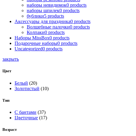
наборы невидимок
0
products
наборы шпилек
0
products
бублики
5
products
Аксессуары для праздника
0
products
Волшебные палочки
0
products
Колпаки
0
products
Наборы MissBox
0
products
Подарочные наборы
0
products
Uncategorized
0
products
закрыть
Цвет
Белый
(20)
Золотистый
(10)
Тип
С бантами
(37)
Цветочные
(17)
Возраст