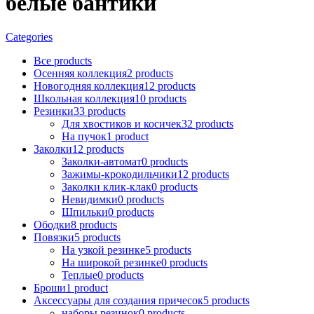
белые бантики
Categories
Все
products
Осенняя коллекция
2
products
Новогодняя коллекция
12
products
Школьная коллекция
10
products
Резинки
33
products
Для хвостиков и косичек
32
products
На пучок
1
product
Заколки
12
products
Заколки-автомат
0
products
Зажимы-крокодильчики
12
products
Заколки клик-клак
0
products
Невидимки
0
products
Шпильки
0
products
Ободки
8
products
Повязки
5
products
На узкой резинке
5
products
На широкой резинке
0
products
Теплые
0
products
Броши
1
product
Аксессуары для создания причесок
5
products
наборы резинок
0
products