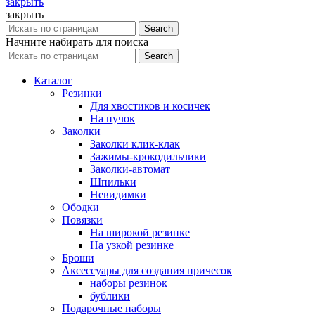
закрыть
закрыть
Search
Начните набирать для поиска
Search
Каталог
Резинки
Для хвостиков и косичек
На пучок
Заколки
Заколки клик-клак
Зажимы-крокодильчики
Заколки-автомат
Шпильки
Невидимки
Ободки
Повязки
На широкой резинке
На узкой резинке
Броши
Аксессуары для создания причесок
наборы резинок
бублики
Подарочные наборы