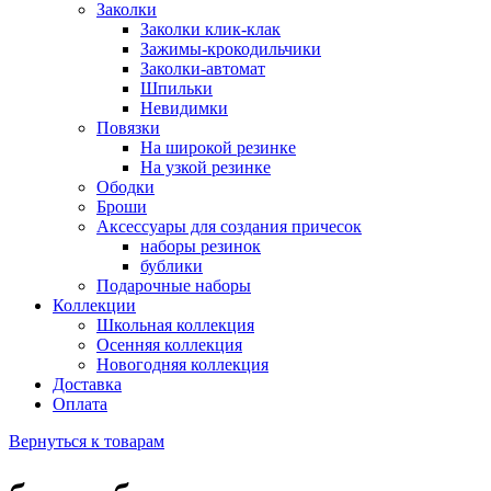
Заколки
Заколки клик-клак
Зажимы-крокодильчики
Заколки-автомат
Шпильки
Невидимки
Повязки
На широкой резинке
На узкой резинке
Ободки
Броши
Аксессуары для создания причесок
наборы резинок
бублики
Подарочные наборы
Коллекции
Школьная коллекция
Осенняя коллекция
Новогодняя коллекция
Доставка
Оплата
Вернуться к товарам