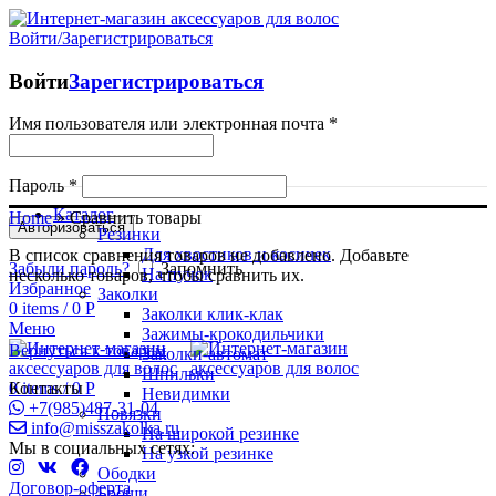
Войти/Зарегистрироваться
Войти
Зарегистрироваться
Имя пользователя или электронная почта
*
Пароль
*
Каталог
Home
»
Сравнить товары
Авторизоваться
Резинки
Для хвостиков и косичек
В список сравнения товаров не добавлено. Добавьте
Забыли пароль?
Запомнить
На пучок
несколько товаров, чтобы сравнить их.
Избранное
Заколки
0
items
/
0
Р
Заколки клик-клак
Меню
Зажимы-крокодильчики
Вернуться к товарам
Заколки-автомат
Шпильки
Контакты
0
items
/
0
Р
Невидимки
+7(985)487-31-04
Повязки
info@misszakolka.ru
На широкой резинке
Мы в социальных сетях:
На узкой резинке
Ободки
Договор-оферта
Броши