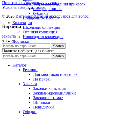
Политика конфиденциальности
Аксессуары для создания причесок
Условия возврата товара
наборы резинок
бублики
© 2026
Интернет-магазин аксессуаров для волос
.
Подарочные наборы
Коллекции
Корзина
Школьная коллекция
Осенняя коллекция
закрыть
Новогодняя коллекция
закрыть
Доставка
Оплата
Search
Начните набирать для поиска
Search
Каталог
Резинки
Для хвостиков и косичек
На пучок
Заколки
Заколки клик-клак
Зажимы-крокодильчики
Заколки-автомат
Шпильки
Невидимки
Ободки