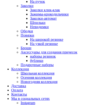
На пучок
Заколки
Заколки клик-клак
Зажимы-крокодильчики
Заколки-автомат
Шпильки
Невидимки
Ободки
Повязки
На широкой резинке
На узкой резинке
Броши
Аксессуары для создания причесок
наборы резинок
бублики
Подарочные наборы
Коллекции
Школьная коллекция
Осенняя коллекция
Новогодняя коллекция
Доставка
Оплата
Контакты
Мы в социальных сетях
Instagram