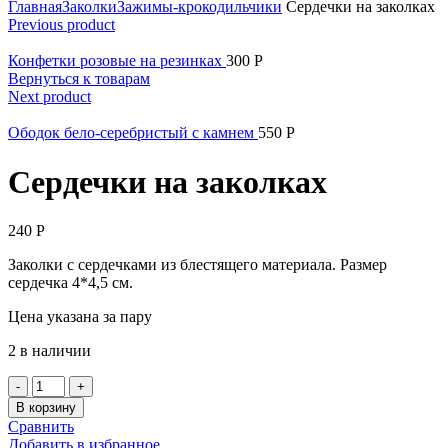
Главная
Заколки
Зажимы-крокодильчики
Сердечки на заколках
Previous product
Конфетки розовые на резинках
300
Р
Вернуться к товарам
Next product
Ободок бело-серебристый с камнем
550
Р
Сердечки на заколках
240
Р
Заколки с сердечками из блестящего материала. Размер
сердечка 4*4,5 см.
Цена указана за пару
2 в наличии
Количество
Сердечки
В корзину
на
Сравнить
заколках
Добавить в избранное