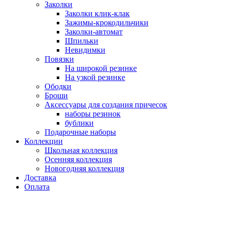
Заколки
Заколки клик-клак
Зажимы-крокодильчики
Заколки-автомат
Шпильки
Невидимки
Повязки
На широкой резинке
На узкой резинке
Ободки
Броши
Аксессуары для создания причесок
наборы резинок
бублики
Подарочные наборы
Коллекции
Школьная коллекция
Осенняя коллекция
Новогодняя коллекция
Доставка
Оплата
Нажмите для увеличения