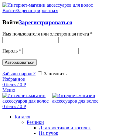
Войти/Зарегистрироваться
Войти
Зарегистрироваться
Имя пользователя или электронная почта
*
Пароль
*
Авторизоваться
Забыли пароль?
Запомнить
Избранное
0
items
/
0
Р
Меню
0
items
/
0
Р
Каталог
Резинки
Для хвостиков и косичек
На пучок