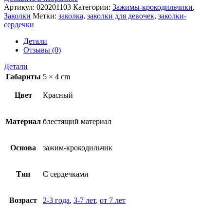
Артикул:
020201103
Категории:
Зажимы-крокодильчики
,
Заколки
Метки:
заколка
,
заколки для девочек
,
заколки-
сердечки
Детали
Отзывы (0)
Детали
Габариты
5 × 4 cm
Цвет
Красный
Материал
блестящий материал
Основа
зажим-крокодильчик
Тип
С сердечками
Возраст
2-3 года
,
3-7 лет
,
от 7 лет