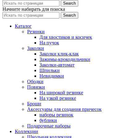
Search
Начните набирать для поиска
Search
Каталог
Резинки
Для хвостиков и косичек
На пучок
Заколки
Заколки клик-клак
Зажимы-крокодильчики
Заколки-автомат
Шпильки
Невидимки
Ободки
Повязки
На широкой резинке
На узкой резинке
Броши
Аксессуары для создания причесок
наборы резинок
бублики
Подарочные наборы
Коллекции
Школьная коллекция