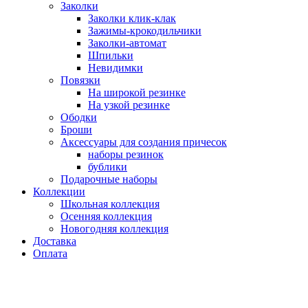
Заколки
Заколки клик-клак
Зажимы-крокодильчики
Заколки-автомат
Шпильки
Невидимки
Повязки
На широкой резинке
На узкой резинке
Ободки
Броши
Аксессуары для создания причесок
наборы резинок
бублики
Подарочные наборы
Коллекции
Школьная коллекция
Осенняя коллекция
Новогодняя коллекция
Доставка
Оплата