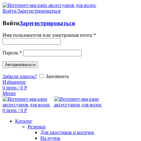
Войти/Зарегистрироваться
Войти
Зарегистрироваться
Имя пользователя или электронная почта
*
Пароль
*
Авторизоваться
Забыли пароль?
Запомнить
Избранное
0
items
/
0
Р
Меню
0
items
/
0
Р
Каталог
Резинки
Для хвостиков и косичек
На пучок