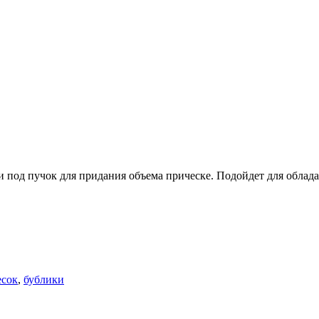
ки под пучок для придания объема прическе. Подойдет для облад
есок
,
бублики