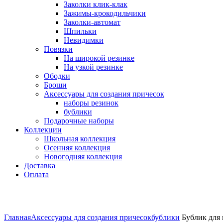
Заколки клик-клак
Зажимы-крокодильчики
Заколки-автомат
Шпильки
Невидимки
Повязки
На широкой резинке
На узкой резинке
Ободки
Броши
Аксессуары для создания причесок
наборы резинок
бублики
Подарочные наборы
Коллекции
Школьная коллекция
Осенняя коллекция
Новогодняя коллекция
Доставка
Оплата
Нажмите для увеличения
Главная
Аксессуары для создания причесок
бублики
Бублик для 