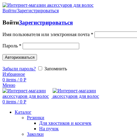
Войти/Зарегистрироваться
Войти
Зарегистрироваться
Имя пользователя или электронная почта
*
Пароль
*
Авторизоваться
Забыли пароль?
Запомнить
Избранное
0
items
/
0
Р
Меню
0
items
/
0
Р
Каталог
Резинки
Для хвостиков и косичек
На пучок
Заколки