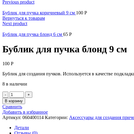
Previous product
Бублик для пучка коричневый 9 см
100
Р
Вернуться к товарам
Next product
Бублик для пучка блонд 6 см
65
Р
Бублик для пучка блонд 9 см
100
Р
Бублик для создания пучков. Используется в качестве подклад
8 в наличии
Количество
Бублик
В корзину
для
Сравнить
пучка
Добавить в избранное
блонд
Артикул:
060400114
Категории:
Аксессуары для создания прич
9
см
Детали
Отзывы (0)