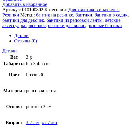
на
Добавить в избранное
резинках
Артикул:
010100802
Категории:
Для хвостиков и косичек
,
Резинки
Метки:
бантик на резинке
,
бантики
,
бантики в садик
,
бантики для девочек
,
бантики из репсовой ленты
,
детские
аксессуары для волос
,
резинки для волос
,
розовые бантики
Детали
Отзывы (0)
Детали
Вес
3 g
Габариты
6.5 × 4.5 cm
Цвет
Розовый
Материал
репсовая лента
Основа
резинка 3 см
Возраст
3-7 лет
,
от 7 лет