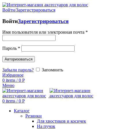
Войти/Зарегистрироваться
Войти
Зарегистрироваться
Имя пользователя или электронная почта
*
Пароль
*
Авторизоваться
Забыли пароль?
Запомнить
Избранное
0
items
/
0
Р
Меню
0
items
/
0
Р
Каталог
Резинки
Для хвостиков и косичек
На пучок