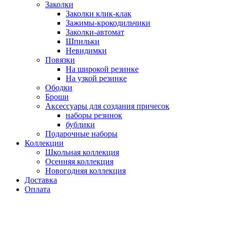
Заколки
Заколки клик-клак
Зажимы-крокодильчики
Заколки-автомат
Шпильки
Невидимки
Повязки
На широкой резинке
На узкой резинке
Ободки
Броши
Аксессуары для создания причесок
наборы резинок
бублики
Подарочные наборы
Коллекции
Школьная коллекция
Осенняя коллекция
Новогодняя коллекция
Доставка
Оплата
Нажмите для увеличения