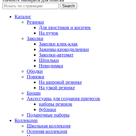
Search
Каталог
Резинки
Для хвостиков и косичек
На пучок
Заколки
Заколки клик-клак
Зажимы-крокодильчики
Заколки-автомат
Шпильки
Невидимки
Ободки
Повязки
На широкой резинке
На узкой резинке
Броши
Аксессуары для создания причесок
наборы резинок
бублики
Подарочные наборы
Коллекции
Школьная коллекция
Осенняя коллекция