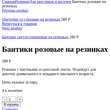
Главная
Резинки
Для хвостиков и косичек
Бантики розовые на
резинках
Previous product
Цветочки со стразами на резинках
580
Р
Вернуться к товарам
Next product
Бантики светло-сиреневые на резинках
280
Р
Бантики розовые на резинках
280
Р
Резинки с бантиками из репсовой ленты. Подойдут для
девочек дошкольного и младшего школьного возраста.
Цена указана за пару.
4 в наличии
Количество
Бантики
В корзину
розовые
Сравнить