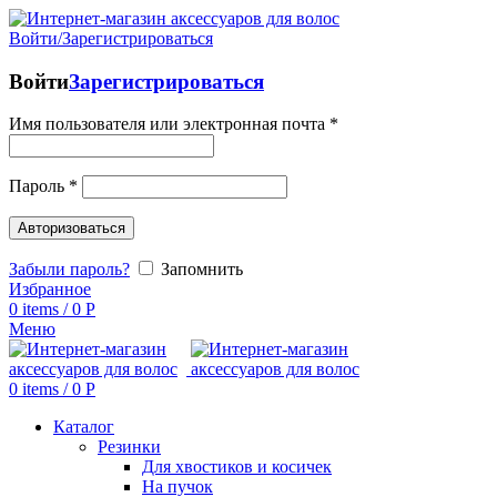
Войти/Зарегистрироваться
Войти
Зарегистрироваться
Имя пользователя или электронная почта
*
Пароль
*
Авторизоваться
Забыли пароль?
Запомнить
Избранное
0
items
/
0
Р
Меню
0
items
/
0
Р
Каталог
Резинки
Для хвостиков и косичек
На пучок