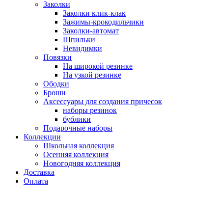
Заколки
Заколки клик-клак
Зажимы-крокодильчики
Заколки-автомат
Шпильки
Невидимки
Повязки
На широкой резинке
На узкой резинке
Ободки
Броши
Аксессуары для создания причесок
наборы резинок
бублики
Подарочные наборы
Коллекции
Школьная коллекция
Осенняя коллекция
Новогодняя коллекция
Доставка
Оплата
Нажмите для увеличения