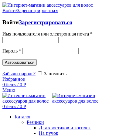
Войти/Зарегистрироваться
Войти
Зарегистрироваться
Имя пользователя или электронная почта
*
Пароль
*
Авторизоваться
Забыли пароль?
Запомнить
Избранное
0
items
/
0
Р
Меню
0
items
/
0
Р
Каталог
Резинки
Для хвостиков и косичек
На пучок