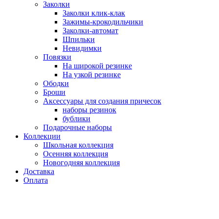
Заколки
Заколки клик-клак
Зажимы-крокодильчики
Заколки-автомат
Шпильки
Невидимки
Повязки
На широкой резинке
На узкой резинке
Ободки
Броши
Аксессуары для создания причесок
наборы резинок
бублики
Подарочные наборы
Коллекции
Школьная коллекция
Осенняя коллекция
Новогодняя коллекция
Доставка
Оплата
Нажмите для увеличения