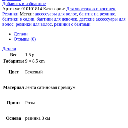
Добавить в избранное
Артикул:
010101814
Категории:
Для хвостиков и косичек
,
Резинки
Метки:
аксессуары для волос
,
бантик на резинке
,
бантики в садик
,
бантики для девочек
,
детские аксессуары для
волос
,
резинки для волос
,
резинки с бантами
Детали
Отзывы (0)
Детали
Вес
1.5 g
Габариты
9 × 8.5 cm
Цвет
Бежевый
Материал
лента сатиновая премиум
Принт
Розы
Основа
резинка 3 см