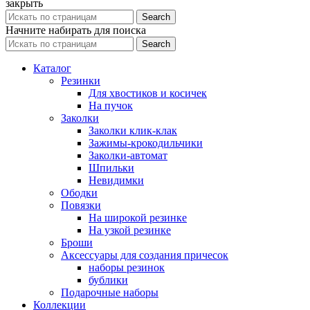
закрыть
Search
Начните набирать для поиска
Search
Каталог
Резинки
Для хвостиков и косичек
На пучок
Заколки
Заколки клик-клак
Зажимы-крокодильчики
Заколки-автомат
Шпильки
Невидимки
Ободки
Повязки
На широкой резинке
На узкой резинке
Броши
Аксессуары для создания причесок
наборы резинок
бублики
Подарочные наборы
Коллекции